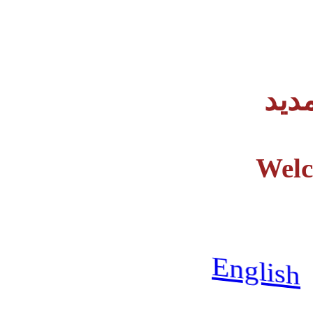
دید
Welc
English